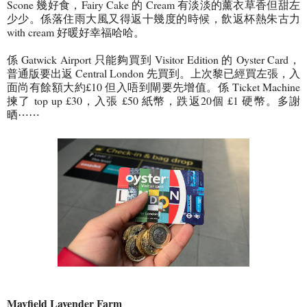
Scone 幾好食，Fairy Cake 的 Cream 有淡淡的薰衣草香但甜左
少少。係落住雨大風又得返十幾度的時候，飲返杯熱朱古力
with cream 好暖好幸福哈哈。
係 Gatwick Airport 只能夠買到 Visitor Edition 的 Oyster Card，
普通版要出返 Central London 先買到。上次黎已經買左張，入
面尚有餘額大約£10 但入唔到閘要先增值。係 Ticket Machine
揀了 top up £30，入張 £50 紙幣，跌返20個 £1 硬幣。多謝
晒⋯⋯
Mayfield Lavender Farm