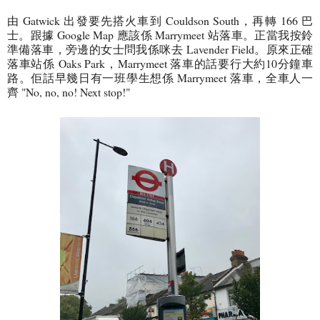
由 Gatwick 出發要先搭火車到 Couldson South，再轉 166 巴
士。跟據 Google Map 應該係 Marrymeet 站落車。正當我按鈴
準備落車，旁邊的女士問我係咪去 Lavender Field。原來正確
落車站係 Oaks Park，Marrymeet 落車的話要行大約10分鐘車
路。佢話早幾日有一班學生想係 Marrymeet 落車，全車人一
齊 "No, no, no! Next stop!"