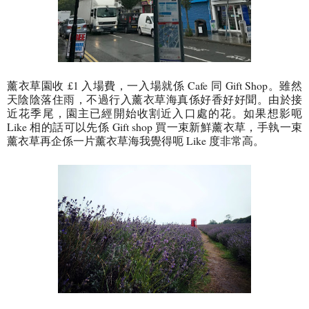
薰衣草園收 £1 入場費，一入場就係 Cafe 同 Gift Shop。雖然
天陰陰落住雨，不過行入薰衣草海真係好香好好聞。由於接
近花季尾，園主已經開始收割近入口處的花。如果想影呃
Like 相的話可以先係 Gift shop 買一束新鮮薰衣草，手執一束
薰衣草再企係一片薰衣草海我覺得呃 Like 度非常高。