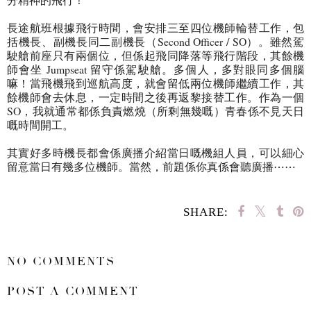
長途航班根據飛行時間，會安排三至四位機師輪替工作，包
括機長、副機長同二副機長（Second Officer / SO）。雖然駕
駛艙前座只有兩個位，但係起飛同降落等飛行階段，其餘機
師會坐 Jumpseat 留守係駕駛艙。多個人，多對眼同多個腦
嘛！當飛機飛到巡航高度，就會留低兩位機師繼續工作，其
餘機師會去休息，一定時間之後再返黎接替工作。作為一個
SO，我就通常都係負責燃燒（所剩無幾嘅）青春係不見天日
嘅時間開工。
其實好多時機長都會係廣播介紹當日嘅機組人員，可以細心
留意當日有幾多位機師。當然，前題係你真係會聽廣播⋯⋯
SHARE:
SHARE
NO COMMENTS
POST A COMMENT