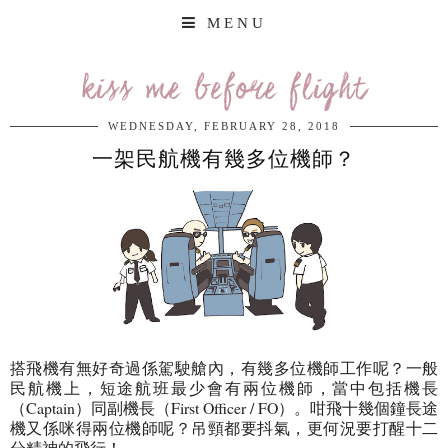
MENU
kiss me before flight
WEDNESDAY, FEBRUARY 28, 2018
一架民航機有幾多位機師？
搭飛機有無好奇過係駕駛艙內，有幾多位機師工作呢？一般
民航機上，短途航班最少會有兩位機師，當中包括機長
（Captain）同副機長（First Officer / FO）。咁飛十幾個鐘長途
機又係咪得兩位機師呢？吊頸都要抖氣，更何況要打醒十二
分精神的飛行！