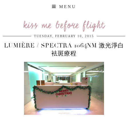
MENU
kiss me before flight
TUESDAY, FEBRUARY 10, 2015
LUMIÈRE / SPECTRA 1064NM 激光淨白
袪斑療程