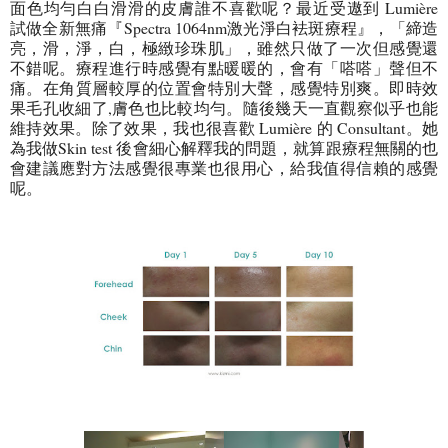
面色均勻白白滑滑的皮膚誰不喜歡呢？最近受遨到 Lumière
試做全新無痛『Spectra 1064nm激光淨白袪斑療程』，「締造
亮，滑，淨，白，極緻珍珠肌」，雖然只做了一次但感覺還
不錯呢。療程進行時感覺有點暖暖的，會有「嗒嗒」聲但不
痛。在角質層較厚的位置會特別大聲，感覺特別爽。即時效
果毛孔收細了,膚色也比較均勻。隨後幾天一直觀察似乎也能
維持效果。除了效果，我也很喜歡 Lumière 的 Consultant。她
為我做Skin test 後會細心解釋我的問題，就算跟療程無關的也
會建議應對方法感覺很專業也很用心，給我值得信賴的感覺
呢。