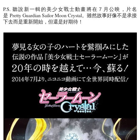
P.S. 聽說新一輯的美少女戰士動畫將在７月公映，片名
是 Pretty Guardian Sailor Moon Crystal。雖然故事好像不是承接
下去而是重新開始，但還是好期待！