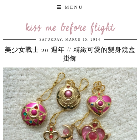
MENU
kiss me before flight
SATURDAY, MARCH 15, 2014
美少女戰士 20 週年 // 精緻可愛的變身鏡盒
掛飾