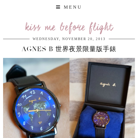
MENU
kiss me before flight
WEDNESDAY, NOVEMBER 20, 2013
AGNES B 世界夜景限量版手錶