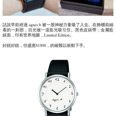
話說早前經過 agnes b 被一股神秘力量吸了入去。在飾櫃前細
看的一剎那，目光被一道藍光吸引住。黑色皮錶帶，金屬藍
錶面，印有世界地圖，Limited Edition。
好靚好靚，但盛惠$1900，的確難以衝動下手。