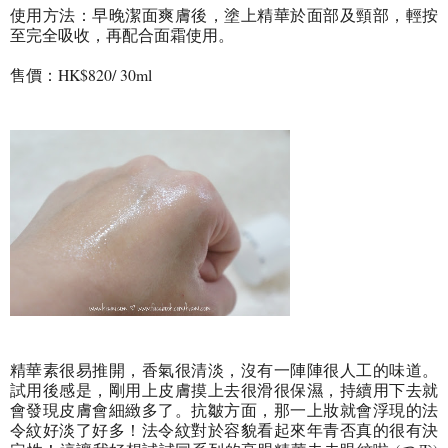
使用方法：早晚潔面爽膚後，塗上精華於面部及頸部，輕按
至完全吸收，再配合面霜使用。
售價：HK$820/ 30ml
精華素很易推開，香氣很清淡，沒有一陣陣很人工的味道。
試用後感是，剛用上皮膚摸上去很滑很保濕，持續用下去就
會發現皮膚會細緻多了。抗皺方面，那一上妝就會浮現的法
令紋好淡了好多！法令紋對於容貌看起來年青否真的很有決