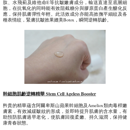
肽、水飛薊及維他命E等抗皺嫩膚成分，輸送直達至底層細
胞，在抗氧化的同時能有效阻截糖分與膠原蛋白產生醣化反
應，保持肌膚彈性年輕。此活效成分亦能高效撫平細紋及各
種表情紋，緊膚抗皺效果媲美Botox，瞬間逆轉肌齡。
幹細胞肌齡逆轉精華 Stem Cell Ageless Booster
矜貴的精華蘊含阿爾卑斯山蘋果幹細胞及Ameliox類肉毒桿嫩
膚素，有效減緩皺紋的形成，並即時提升肌膚的含水量，有
助預防肌膚過早老化，使肌膚回復柔嫩、持久滋潤，保持健
康青春狀態。