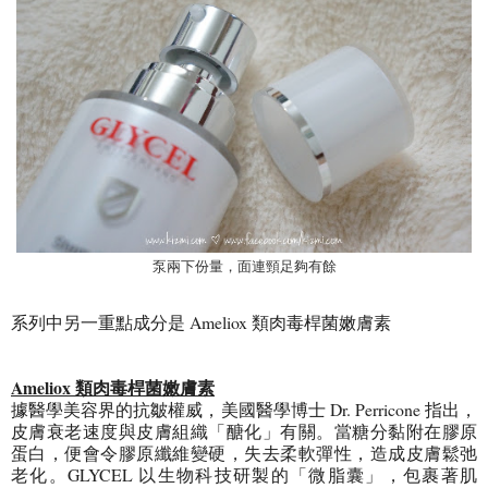
泵兩下份量，面連頸足夠有餘
系列中另一重點成分是 Ameliox 類肉毒桿菌嫩膚素
Ameliox 類肉毒桿菌嫩膚素
據醫學美容界的抗皺權威，美國醫學博士 Dr. Perricone 指出，
皮膚衰老速度與皮膚組織「醣化」有關。當糖分黏附在膠原
蛋白，便會令膠原纖維變硬，失去柔軟彈性，造成皮膚鬆弛
老化。GLYCEL 以生物科技研製的「微脂囊」，包裹著肌