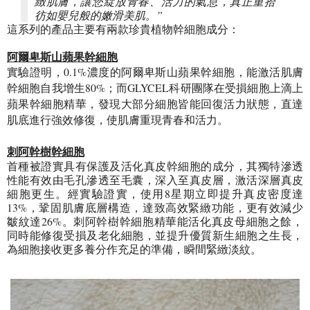
緻肌膚，讓您綻放青春、活力的氣息，真正重拾
彷如嬰兒般的嫩滑美肌。”
這系列的產品主要有兩款珍貴植物幹細胞成分：
阿爾卑斯山蘋果幹細胞
實驗證明，0.1%濃度的阿爾卑斯山蘋果幹細胞，能激活肌膚
幹細胞自我增生80%；而GLYCEL科研團隊在受損細胞上滴上
蘋果幹細胞精華，發現大部分細胞皆能回復活力狀態，直達
肌底進行強效修復，使肌膚重現青春和活力。
刺阿幹樹幹細胞
首種被證實具有保護及活化真皮幹細胞的成分，其獨特滲透
性能有效由毛孔滲透至毛囊，深入至真皮層，激活深層真皮
細胞更生。經實驗證實，使用8星期立即提升真皮密度達
13%，鞏固肌膚底層構造，達致高效緊緻功能，更有效減少
皺紋達26%。刺阿幹樹幹細胞精華能活化真皮母細胞之餘，
同時能修復受損及老化細胞，並提升優質新生細胞之生長，
為細胞接收更多養分作充足的準備，瞬間緊緻淡紋。