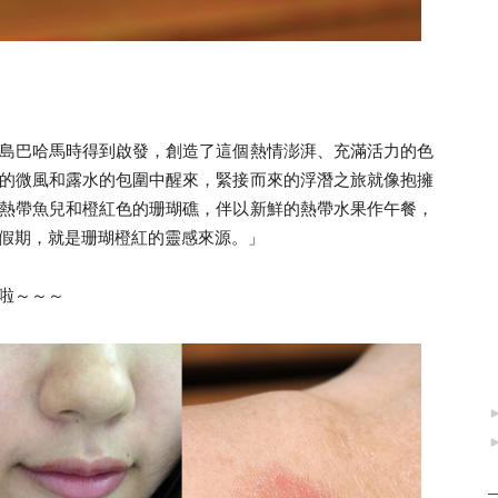
島巴哈馬時得到啟發，創造了這個熱情澎湃、充滿活力的色
的微風和露水的包圍中醒來，緊接而來的浮潛之旅就像抱擁
熱帶魚兒和橙紅色的珊瑚礁，伴以新鮮的熱帶水果作午餐，
假期，就是珊瑚橙紅的靈感來源。」
啦～～～