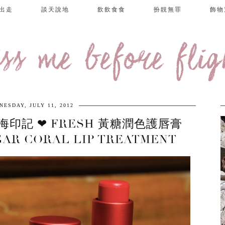
出走
談天說地
飲飲食食
扮靚無罪
飾物
iss me before flig
NESDAY, JULY 11, 2012
印記 ❤ FRESH 黃糖潤色護唇膏
GAR CORAL LIP TREATMENT