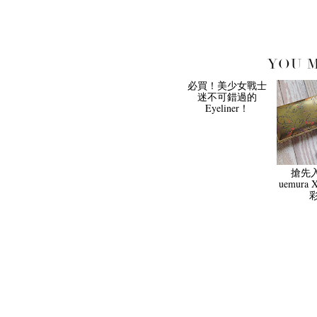
YOU M
必買！美少女戰士
搶先入
迷不可錯過的
uemura 
Eyeliner！