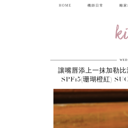
HOME
機師日常
離家
k
WED
讓嘴唇添上一抹加勒比海
SPF15(珊瑚橙紅) SU