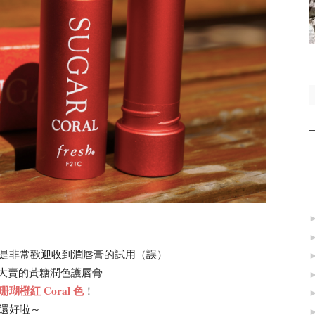
是非常歡迎收到潤唇膏的試用（誤）
她家大賣的黃糖潤色護唇膏
珊瑚橙紅 Coral 色
！
還好啦～