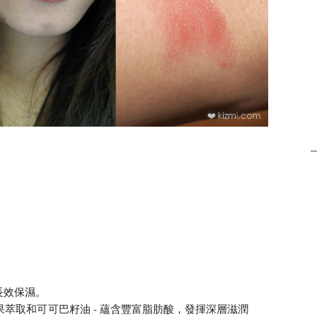
長效保濕。
萃取和可可巴籽油 - 蘊含豐富脂肪酸，發揮深層滋潤