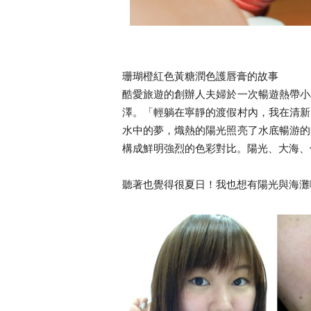
珊瑚橙紅色黃糖潤色護唇膏的故事
酷愛旅遊的創辦人夫婦於一次暢遊熱帶小
澤。「輕躺在寧靜的渡假村內，我在清新
水中的夢，熾熱的陽光照亮了水底暢游的
構成鮮明強烈的色彩對比。陽光、大海、
聽著也覺得很夏日！我也想有陽光與海灘