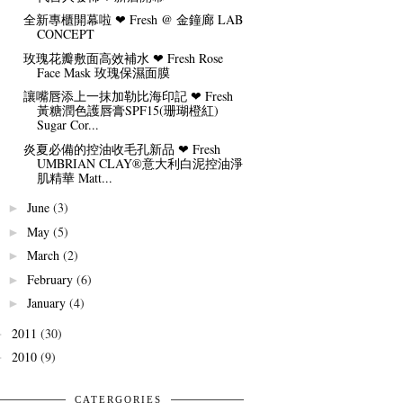
全新專櫃開幕啦 ❤ Fresh @ 金鐘廊 LAB
CONCEPT
玫瑰花瓣敷面高效補水 ❤ Fresh Rose
Face Mask 玫瑰保濕面膜
讓嘴唇添上一抹加勒比海印記 ❤ Fresh
黃糖潤色護唇膏SPF15(珊瑚橙紅)
Sugar Cor...
炎夏必備的控油收毛孔新品 ❤ Fresh
UMBRIAN CLAY®意大利白泥控油淨
肌精華 Matt...
June
(3)
►
May
(5)
►
March
(2)
►
February
(6)
►
January
(4)
►
2011
(30)
►
2010
(9)
►
CATERGORIES