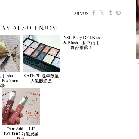
SHARE:
AY ALSO ENJOY:
手 shu
KATE 20 週年限量
YSL Baby Doll Kiss
X Pokémon
人氣眼影盒
& Blush 胭唇兩用
彩妝
新品推薦！
Dior Addict LIP
TATTOO 好氣息染
唇液