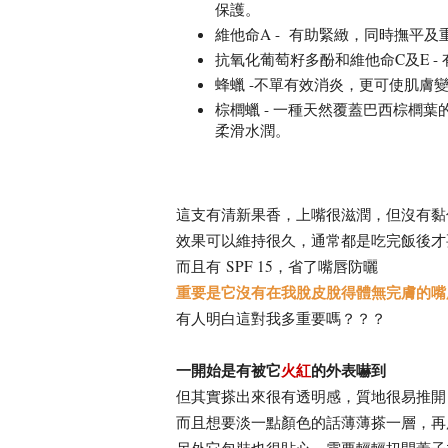
保護。
維他命A - 有助緊緻，同時撫平及
抗氧化葡萄籽多酚和維他命C及E 
蜂蠟 -不單有效消炎，更可使肌膚
棕櫚蠟 - 一種天然覆蓋巴西棕櫚
柔滑水潤。
這支有清新果香，上嘴很滋潤，但沒有黏
效果可以維持很久，通常都是吃完飯後才
而且有 SPF 15，省了嘴唇防曬
重要是它沒有在我脫皮脫得體無完膚的嘴唇上卡住
有人明白這對我多重要嗎？？？
一開始是有被它
火紅
的外表嚇到
但其實搽出來很有透明感，質地很易推開
而且想要淡一點顏色的話薄薄搽一層，再
另外它包裝也很貼心，需要輕輕扭開蓋子