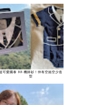
超可愛國泰 BB 機師衫！仲有空姐空少造
型