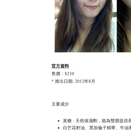
官方資料
售價：$210
* 推出日期: 2012年8月
主要成分
黃糖 - 天然保濕劑，能為雙唇提供
白芒花籽油、黑加倫子精華、牛油果