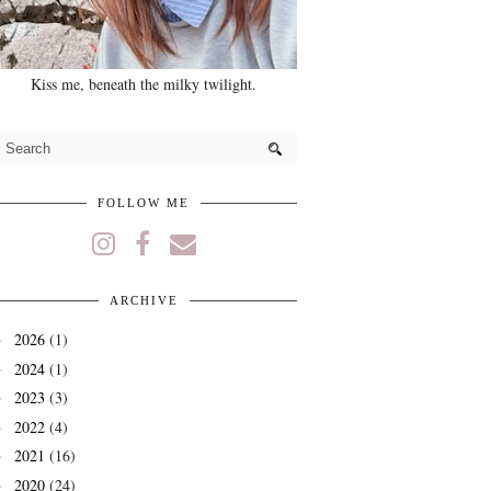
Kiss me, beneath the milky twilight.
FOLLOW ME
ARCHIVE
2026
(1)
►
2024
(1)
►
2023
(3)
►
2022
(4)
►
2021
(16)
►
2020
(24)
►