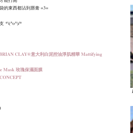
的東西都沾到唇膏 =3=
(^o^)/*
RIAN CLAY®意大利白泥控油淨肌精華 Mattifying
ce Mask 玫瑰保濕面膜
CONCEPT
0