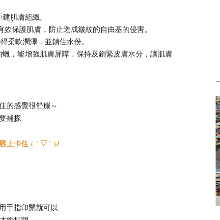
重建肌膚組織。
- 有效保護肌膚，防止造成皺紋的自由基的侵害。
變得柔軟潤澤，並鎖住水份。
葉的蠟，能增強肌膚屏障，保持及鎖緊皮膚水分，讓肌膚
住的感覺很舒服～
要補搽
 ( ´ ▽ ` )ﾉ
用手指印開就可以
才能打開