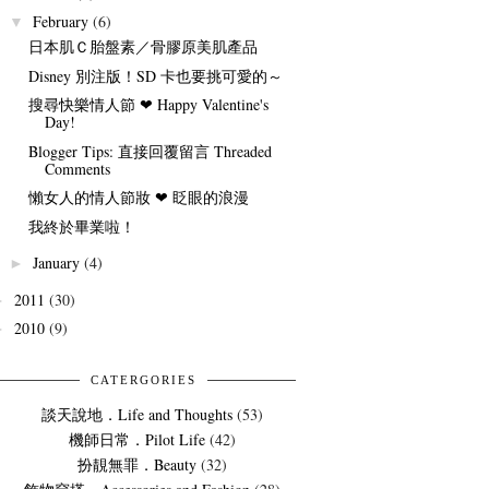
February
(6)
▼
日本肌Ｃ胎盤素／骨膠原美肌產品
Disney 別注版！SD 卡也要挑可愛的～
搜尋快樂情人節 ❤ Happy Valentine's
Day!
Blogger Tips: 直接回覆留言 Threaded
Comments
懶女人的情人節妝 ❤ 眨眼的浪漫
我終於畢業啦！
January
(4)
►
2011
(30)
►
2010
(9)
►
CATERGORIES
談天說地．Life and Thoughts
(53)
機師日常．Pilot Life
(42)
扮靚無罪．Beauty
(32)