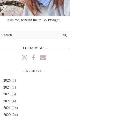
Kiss me, beneath the milky twilight.
FOLLOW ME
ARCHIVE
2026
(1)
►
2024
(1)
►
2023
(3)
►
2022
(4)
►
2021
(16)
►
2020
(24)
►