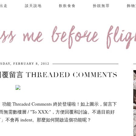
出走
談天說地
飲飲食食
扮靚無罪
飾物
iss me before flig
SDAY, FEBRUARY 8, 2012
接回覆留言 THREADED COMMENTS
能 Threaded Comments 終於登場啦！如上圖示，留言下
無需數樓層 / "To XXX:"，方便回覆和討論。不過目前好
言」不會再 indent。那麼如何開啟這個功能呢？