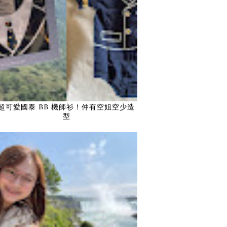
超可愛國泰 BB 機師衫！仲有空姐空少造
型