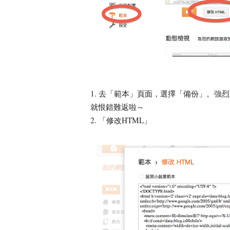
1. 去「範本」頁面，選擇「備份」。
就恨錯難返啦～
2. 「修改HTML」