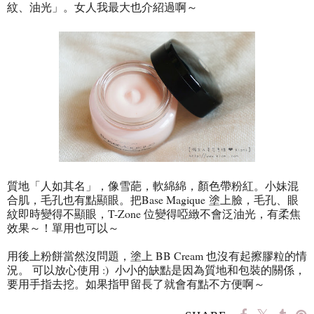
紋、油光」。女人我最大也介紹過啊～
質地「人如其名」，像雪葩，軟綿綿，顏色帶粉紅。小妹混
合肌，毛孔也有點顯眼。把Base Magique 塗上臉，毛孔、眼
紋即時變得不顯眼，T-Zone 位變得啞緻不會泛油光，有柔焦
效果～！單用也可以～
用後上粉餅當然沒問題，塗上 BB Cream 也沒有起擦膠粒的情
況。 可以放心使用 :) 小小的缺點是因為質地和包裝的關係，
要用手指去挖。如果指甲留長了就會有點不方便啊～